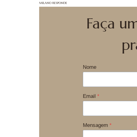
MILANO RESPONDE
Faça u
p
Nome
Email
*
Mensagem
*