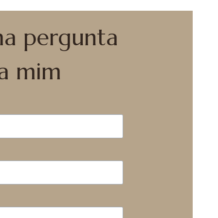
ma pergunta
ra mim