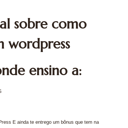
rial sobre como
em wordpress
onde ensino a:
S
Press E ainda te entrego um bônus que tem na